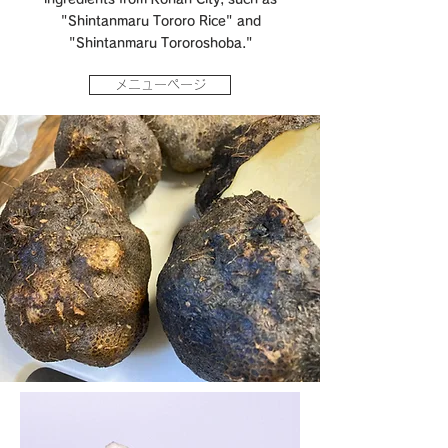
"Shintanmaru Tororo Rice" and
"Shintanmaru Tororoshoba."
メニューページ