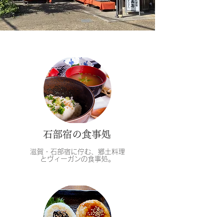
​石部宿の食事処
滋賀・石部宿に佇む、郷土料理
とヴィーガンの食事処。