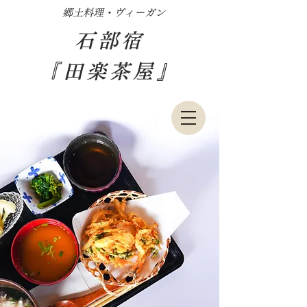
​郷土料理・ヴィーガン
石部宿
『田楽茶屋』