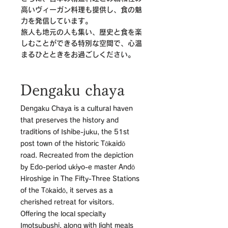
高いヴィーガン料理も提供し、食の魅
力を発信しています。
旅人も地元の人も集い、歴史と食を楽
しむことができる特別な空間で、心温
まるひとときをお過ごしください。
Dengaku chaya
Dengaku Chaya is a cultural haven
that preserves the history and
traditions of Ishibe-juku, the 51st
post town of the historic Tōkaidō
road. Recreated from the depiction
by Edo-period ukiyo-e master Andō
Hiroshige in The Fifty-Three Stations
of the Tōkaidō, it serves as a
cherished retreat for visitors.
Offering the local specialty
Imotsubushi, along with light meals